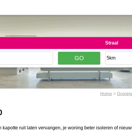
Straal
Home
>
Gronin
p
n kapotte ruit laten vervangen, je woning beter isoleren of nieuwe