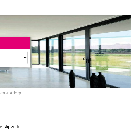
gen
> Adorp
 stijlvolle