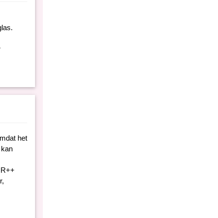
las.
r
omdat het
k kan
 HR++
r,