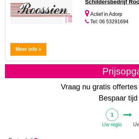
Schildersbedrijf Ro
Actief in Adorp
Tel: 06 53291694
Meer info »
Prijsop
Vraag nu gratis offertes
Bespaar tijd