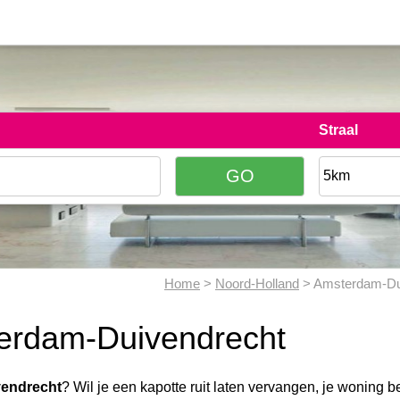
Straal
Home
>
Noord-Holland
> Amsterdam-Du
terdam-Duivendrecht
endrecht
? Wil je een kapotte ruit laten vervangen, je woning b