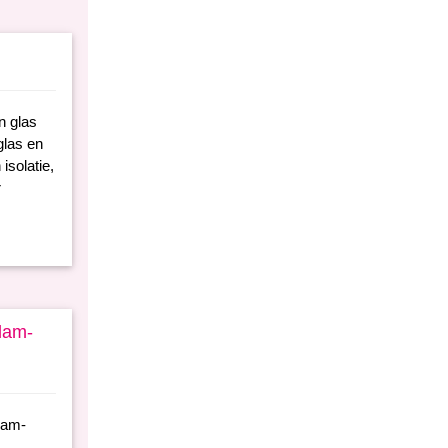
n glas
glas en
isolatie,
r
dam-
dam-