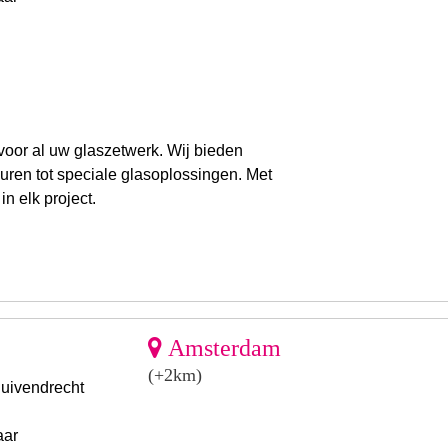
voor al uw glaszetwerk. Wij bieden
ren tot speciale glasoplossingen. Met
n elk project.
Amsterdam
(+2km)
Duivendrecht
aar