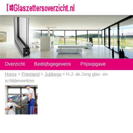
;
Overzicht
Bedrijfsgegevens
Prijsopgave
Home
>
Friesland
>
Jubbega
> H.J. de Jong glas- en
schilderwerken