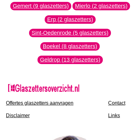
Gemert (9 glaszetters)
Mierlo (2 glaszetters)
Erp (2 glaszetters)
Sint-Oedenrode (5 glaszetters)
Boekel (8 glaszetters)
Geldrop (13 glaszetters)
Offertes glaszetters aanvragen
Contact
Disclaimer
Links