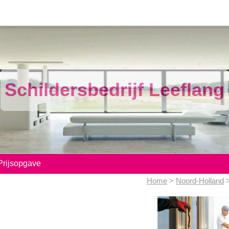
Schildersbedrijf Leeflang
Prijsopgave
Home
>
Noord-Holland