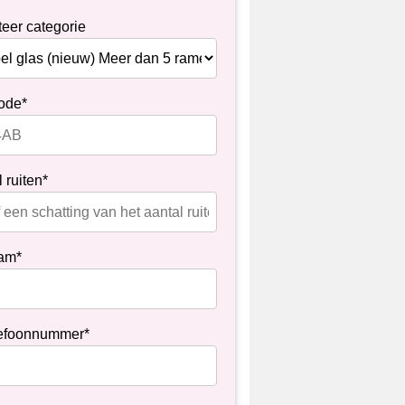
teer categorie
ode*
 ruiten*
am*
efoonnummer*