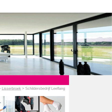
>
Lisserbroek
> Schildersbedrijf Leeflang