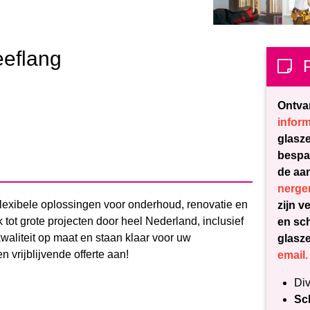
eeflang
Ontvan
infor
glasz
bespaa
de aa
nerge
flexibele oplossingen voor onderhoud, renovatie en
zijn v
ot grote projecten door heel Nederland, inclusief
en sch
waliteit op maat en staan klaar voor uw
glasze
n vrijblijvende offerte aan!
email.
Div
Sc