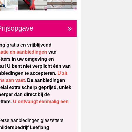
Prijsopgave
g gratis en vrijblijvend
matie en aanbiedingen
van
etters in uw omgeving en
r! U bent niet verplicht één van
nbiedingen te accepteren.
U zit
ns aan vast.
De aanbiedingen
eelal extra scherp geprijsd, uniek
erper dan direct bij de
tters.
U ontvangt eenmalig een
erse aanbiedingen glaszetters
hildersbedrijf Leeflang