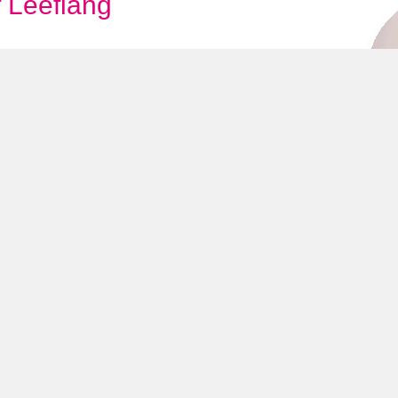
f Leeflang
Disclaimer
en
Links
Copyright © 2026 All rights reserved. glaszettersoverzicht.nl