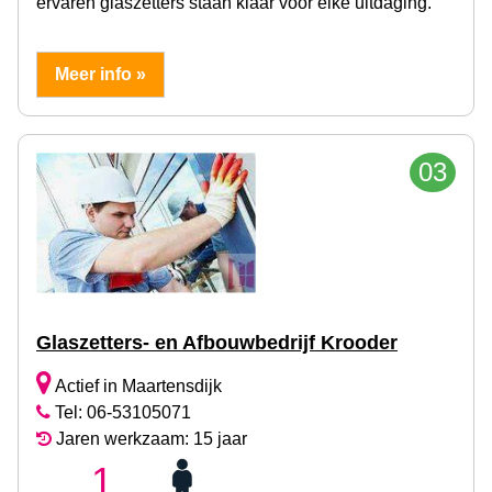
ervaren glaszetters staan klaar voor elke uitdaging.
Meer info »
03
Glaszetters- en Afbouwbedrijf Krooder
Actief in Maartensdijk
Tel: 06-53105071
Jaren werkzaam: 15 jaar
1