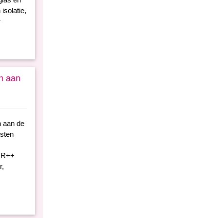
isolatie,
r
en aan
n aan de
osten
 HR++
r,