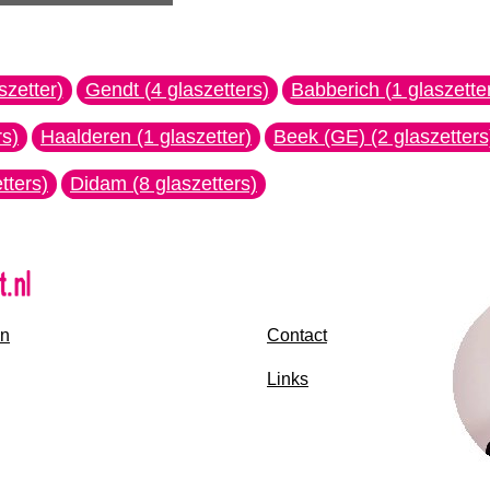
szetter)
Gendt (4 glaszetters)
Babberich (1 glaszette
rs)
Haalderen (1 glaszetter)
Beek (GE) (2 glaszetters
tters)
Didam (8 glaszetters)
en
Contact
Links