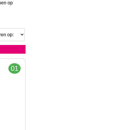
enen op
01