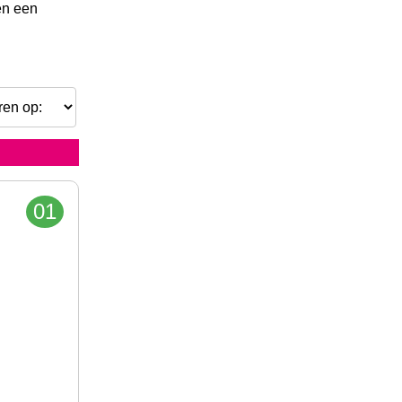
gen een
01