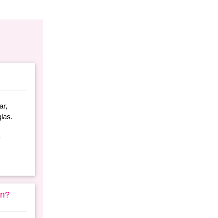
ar,
las.
r
en?