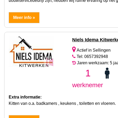
bouwservicebedrijf zijn, hebben wij ruime ervaring op het
Meer info »
Niels Idema Kitwerk
Actief in Sellingen
Tel: 0657392948
Jaren werkzaam: 5 ja
1
werknemer
Extra informatie:
Kitten van o.a. badkamers , keukens , toiletten en vloeren.