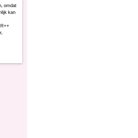
en, omdat
lijk kan
 HR++
r,