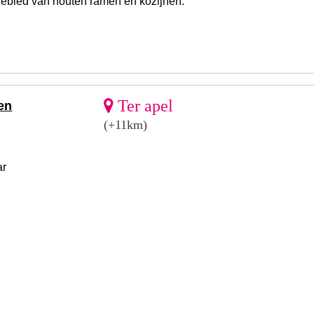
 gebied van houten ramen en kozijnen.
Ter apel
en
(+11km)
ar