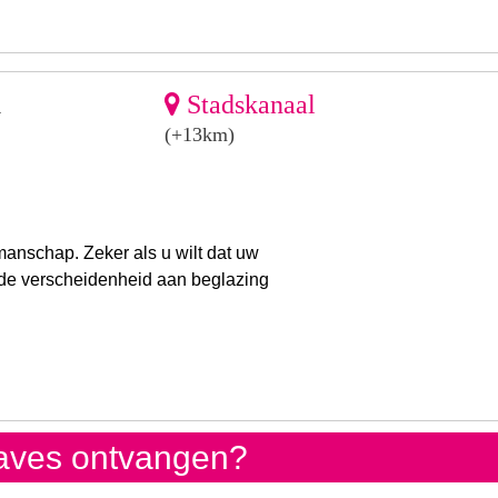
Stadskanaal
n
(+13km)
manschap. Zeker als u wilt dat uw
it de verscheidenheid aan beglazing
gaves ontvangen?