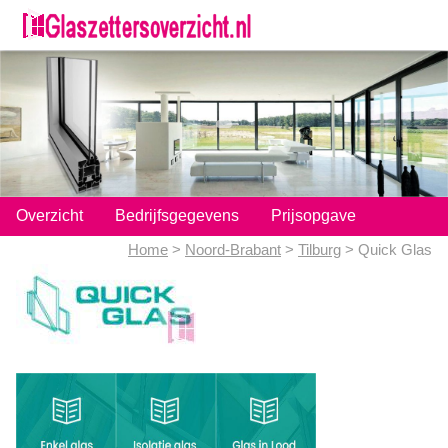
;
Overzicht
Bedrijfsgegevens
Prijsopgave
Home
>
Noord-Brabant
>
Tilburg
> Quick Glas