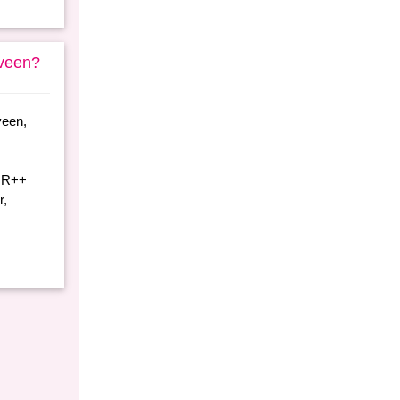
nveen?
veen,
 HR++
r,