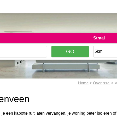
Straal
Home
>
Overijssel
> V
zenveen
l je een kapotte ruit laten vervangen, je woning beter isoleren o