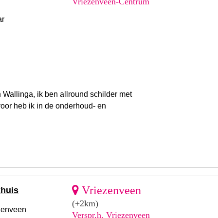
Vriezenveen-Centrum
ar
Wallinga, ik ben allround schilder met
voor heb ik in de onderhoud- en
Vriezenveen
khuis
(+2km)
zenveen
Verspr.h. Vriezenveen