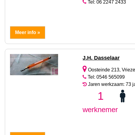
Tel: 06 2247 2433
Meer info »
J.H. Dasselaar
Oosteinde 213, Vriez
Tel: 0546 565099
Jaren werkzaam: 73 j
1
werknemer