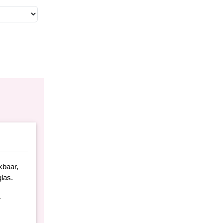
kbaar,
las.
r