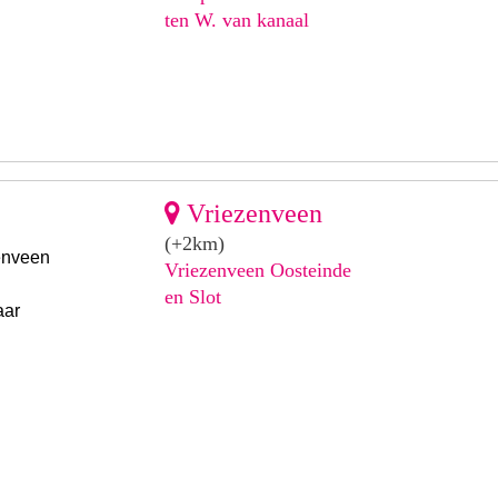
ten W. van kanaal
Vriezenveen
(+2km)
enveen
Vriezenveen Oosteinde
en Slot
aar