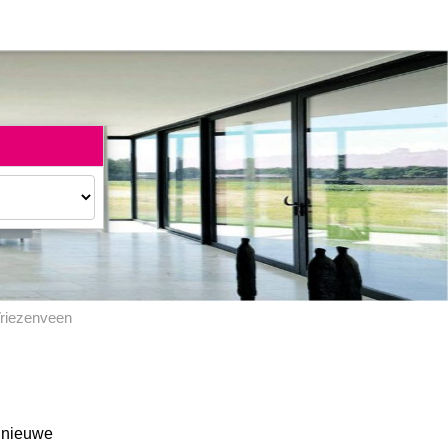
riezenveen
f nieuwe