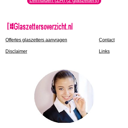
Leimuiden (ZH) (2 glaszetters)
Offertes glaszetters aanvragen
Contact
Disclaimer
Links