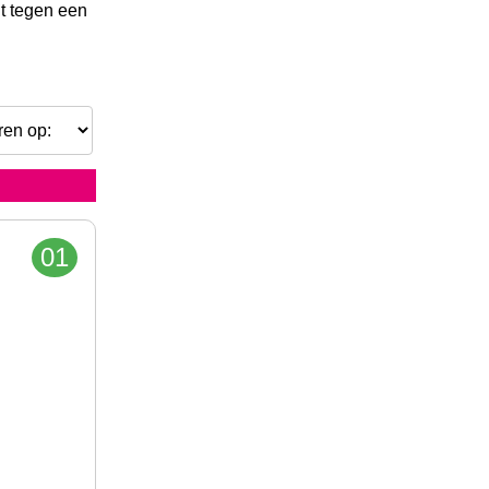
it tegen een
01