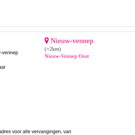
Nieuw-vennep
(+2km)
w-vennep
Nieuw-Vennep Oost
aar
adres voor alle vervangingen, van