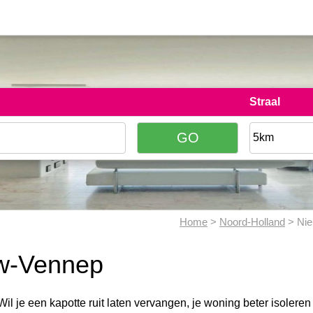
Straal
Home
>
Noord-Holland
> Nie
uw-Vennep
Wil je een kapotte ruit laten vervangen, je woning beter isolere