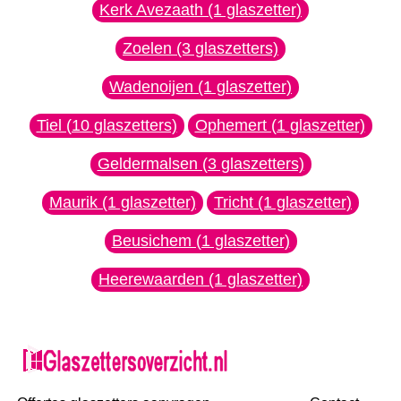
Kerk Avezaath (1 glaszetter)
Zoelen (3 glaszetters)
Wadenoijen (1 glaszetter)
Tiel (10 glaszetters)
Ophemert (1 glaszetter)
Geldermalsen (3 glaszetters)
Maurik (1 glaszetter)
Tricht (1 glaszetter)
Beusichem (1 glaszetter)
Heerewaarden (1 glaszetter)