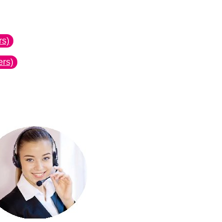
rs)
ers)