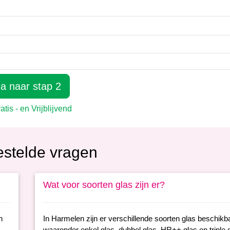
estelde vragen
Wat voor soorten glas zijn er?
n
In Harmelen zijn er verschillende soorten glas beschikb
waaronder enkel glas, dubbel glas, HR++ glas en triple g