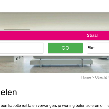
Straal
Home
>
Utrecht
>
melen
e een kapotte ruit laten vervangen, je woning beter isoleren of n