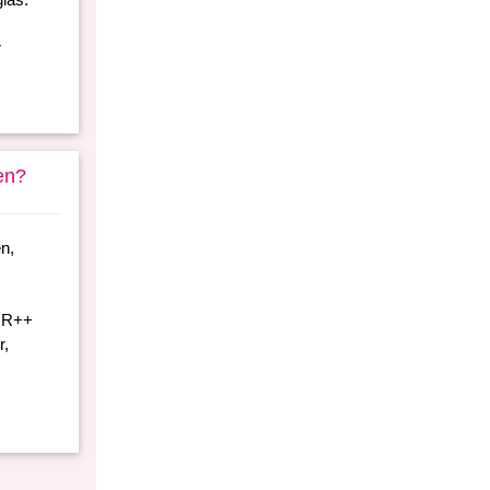
r
en?
n,
 HR++
r,