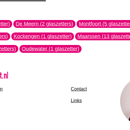
tter)
De Meern (2 glaszetters)
Montfoort (5 glaszette
ers)
Kockengen (1 glaszetter)
Maarssen (13 glaszett
etters)
Oudewater (1 glaszetter)
en
Contact
Links