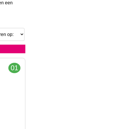
gen een
01