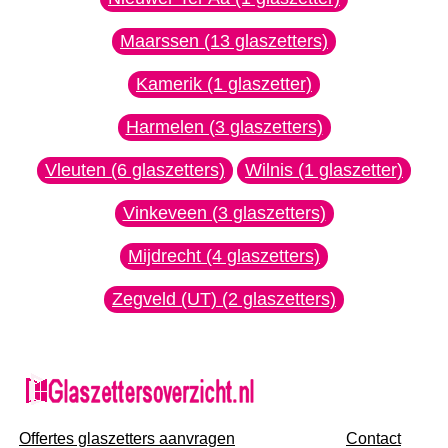
Maarssen (13 glaszetters)
Kamerik (1 glaszetter)
Harmelen (3 glaszetters)
Vleuten (6 glaszetters)
Wilnis (1 glaszetter)
Vinkeveen (3 glaszetters)
Mijdrecht (4 glaszetters)
Zegveld (UT) (2 glaszetters)
Offertes glaszetters aanvragen
Contact