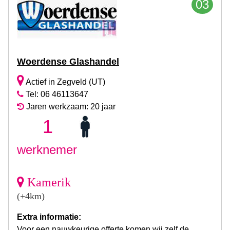
03
Woerdense Glashandel
Actief in Zegveld (UT)
Tel: 06 46113647
Jaren werkzaam: 20 jaar
1
werknemer
Kamerik
(+4km)
Extra informatie:
Voor een nauwkeurige offerte komen wij zelf de