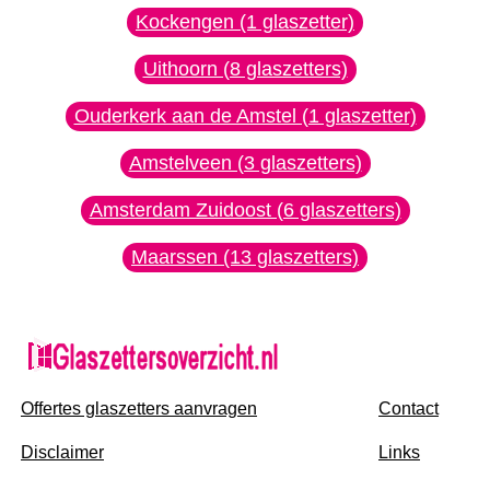
Kockengen (1 glaszetter)
Uithoorn (8 glaszetters)
Ouderkerk aan de Amstel (1 glaszetter)
Amstelveen (3 glaszetters)
Amsterdam Zuidoost (6 glaszetters)
Maarssen (13 glaszetters)
Offertes glaszetters aanvragen
Contact
Disclaimer
Links